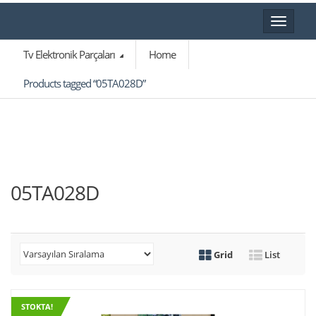
Toggle
navigat
Tv Elektronik Parçaları
Home
Products tagged “05TA028D”
05TA028D
Grid
List
STOKTA!