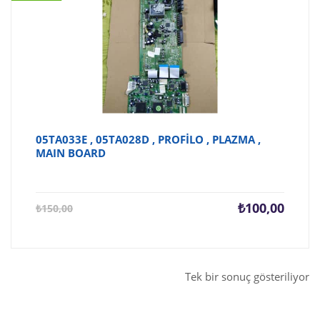
05TA033E , 05TA028D , PROFİLO , PLAZMA ,
MAIN BOARD
Şu
Orijina
₺
100,00
₺
150,00
andaki
fiyat:
fiyat:
₺150,0
₺100,00.
Tek bir sonuç gösteriliyor