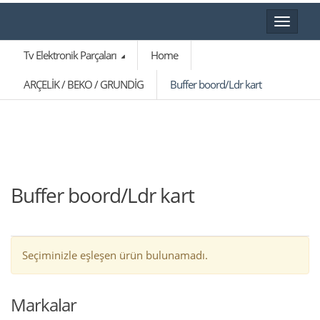
Toggle
navigat
Tv Elektronik Parçaları
Home
ARÇELİK / BEKO / GRUNDİG
Buffer boord/Ldr kart
Buffer boord/Ldr kart
Seçiminizle eşleşen ürün bulunamadı.
Markalar