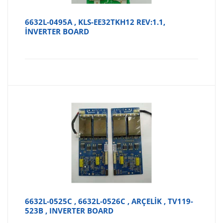
6632L-0495A , KLS-EE32TKH12 REV:1.1,
İNVERTER BOARD
6632L-0525C , 6632L-0526C , ARÇELİK , TV119-
523B , INVERTER BOARD