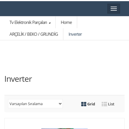
Toggle
navigat
Tv Elektronik Parçaları
Home
ARÇELİK / BEKO / GRUNDİG
Inverter
Inverter
Grid
List