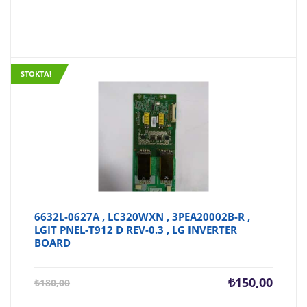
STOKTA!
6632L-0627A , LC320WXN , 3PEA20002B-R ,
LGIT PNEL-T912 D REV-0.3 , LG INVERTER
BOARD
Şu
Orijina
₺
150,00
₺
180,00
andaki
fiyat: