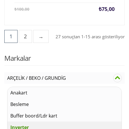
Şu
Orijina
₺
75,00
₺
100,00
andaki
fiyat:
fiyat:
₺100,0
₺75,00.
1
2
→
27 sonuçtan 1-15 arası gösteriliyor
Markalar
ARÇELİK / BEKO / GRUNDİG
Anakart
Besleme
Buffer boord/Ldr kart
Inverter