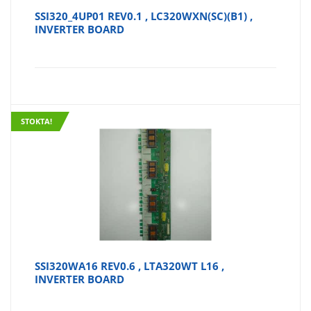
SSI320_4UP01 REV0.1 , LC320WXN(SC)(B1) ,
INVERTER BOARD
STOKTA!
SSI320WA16 REV0.6 , LTA320WT L16 ,
INVERTER BOARD