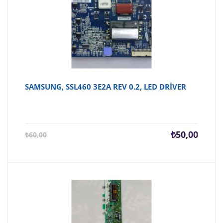
SAMSUNG, SSL460 3E2A REV 0.2, LED DRİVER
Şu
Orijina
₺
50,00
₺
60,00
andaki
fiyat:
fiyat:
₺60,00
₺50,00.