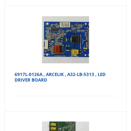
fiyat:
₺180,0
₺150,00.
6917L-0126A , ARCELIK , A32-LB-5313 , LED
DRIVER BOARD