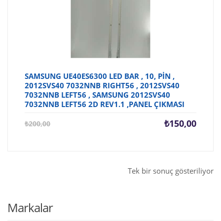
SAMSUNG UE40ES6300 LED BAR , 10, PİN ,
2012SVS40 7032NNB RIGHT56 , 2012SVS40
7032NNB LEFT56 , SAMSUNG 2012SVS40
7032NNB LEFT56 2D REV1.1 ,PANEL ÇIKMASI
Şu
Orijina
₺
150,00
₺
200,00
andaki
fiyat:
fiyat:
₺200,0
₺150,00.
Tek bir sonuç gösteriliyor
Markalar