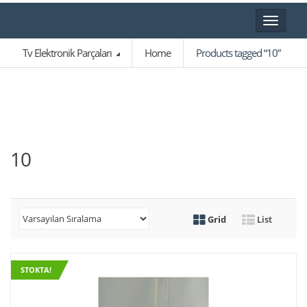
Toggle
navigat
Tv Elektronik Parçaları
Home
Products tagged “10”
10
Grid
List
STOKTA!