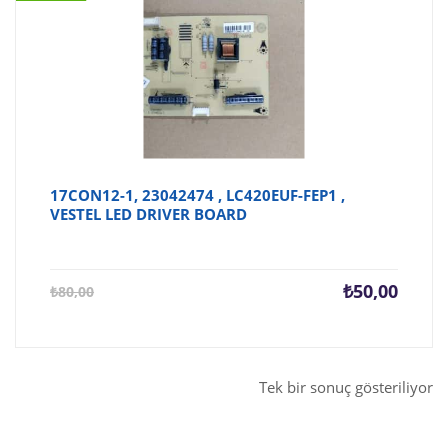
17CON12-1, 23042474 , LC420EUF-FEP1 ,
VESTEL LED DRIVER BOARD
Şu
Orijina
₺
50,00
₺
80,00
andaki
fiyat:
fiyat:
₺80,00
₺50,00.
Tek bir sonuç gösteriliyor