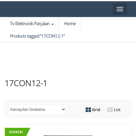
Toggle
navigat
Tv Elektronik Parçaları
Home
Products tagged “17CON12-1”
17CON12-1
Grid
List
STOKTA!