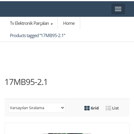
Toggle
navigat
Tv Elektronik Parçaları
Home
Products tagged “17MB95-2.1”
17MB95-2.1
Grid
List