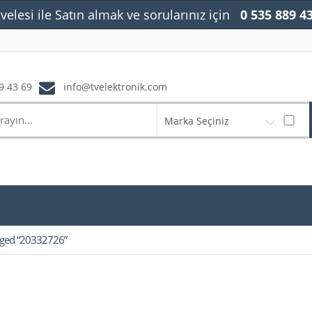
velesi ile Satın almak ve sorularınız için
0 535 889 4
9 43 69
info@tvelektronik.com
Marka Seçiniz
gged “20332726”