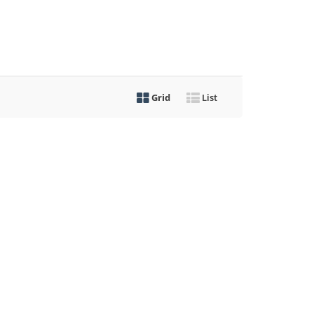
Grid
List