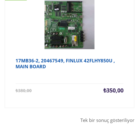
17MB36-2, 20467549, FINLUX 42FLHY850U ,
MAIN BOARD
Şu
Orijina
₺
350,00
₺
380,00
andaki
fiyat:
fiyat:
₺380,0
₺350,00.
Tek bir sonuç gösteriliyor