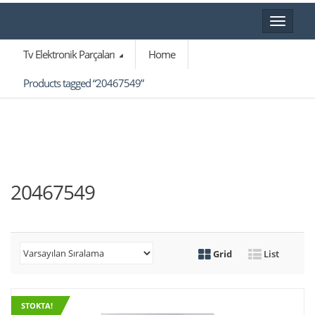
Toggle
navigat
Tv Elektronik Parçaları
Home
Products tagged “20467549”
20467549
Grid
List
STOKTA!