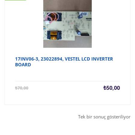
17INV06-3, 23022894, VESTEL LCD INVERTER
BOARD
Şu
Orijina
₺
50,00
₺
70,00
andaki
fiyat:
fiyat:
₺70,00
₺50,00.
Tek bir sonuç gösteriliyor