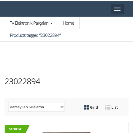
Toggle
navigat
Tv Elektronik Parçaları
Home
Products tagged “23022894”
23022894
Grid
List
STOKTA!