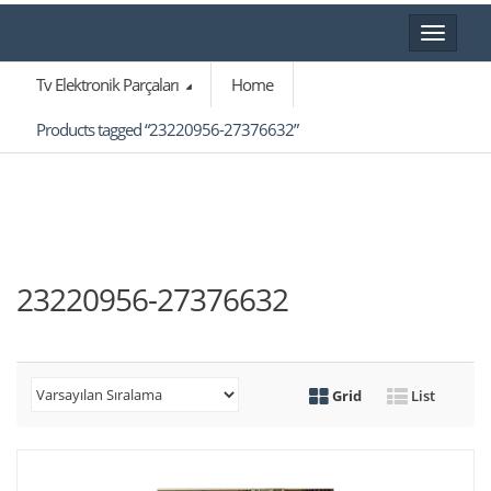
Toggle
navigat
Tv Elektronik Parçaları
Home
Products tagged “23220956-27376632”
23220956-27376632
Grid
List