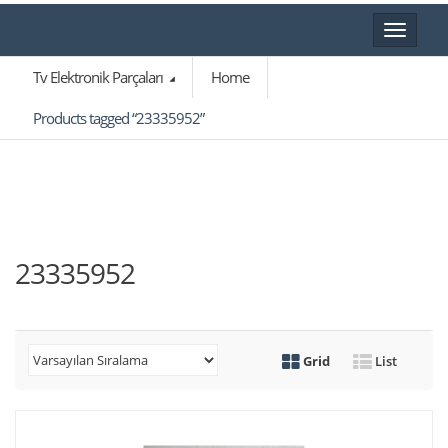
Toggle
navigat
Tv Elektronik Parçaları
Home
Products tagged “23335952”
23335952
Grid
List