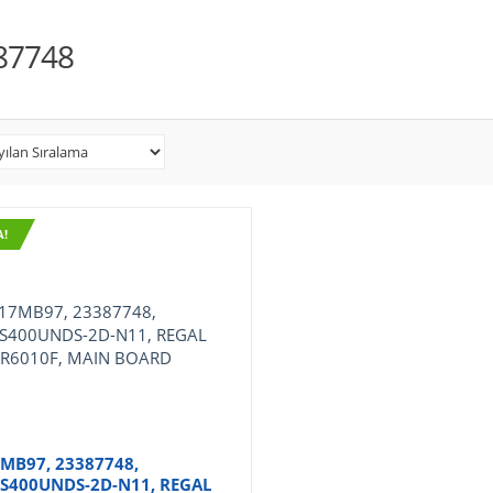
87748
A!
MB97, 23387748,
S400UNDS-2D-N11, REGAL