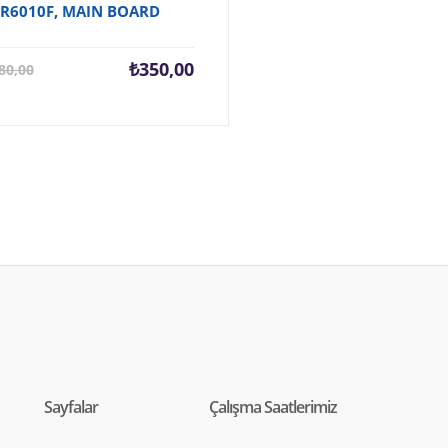
R6010F, MAIN BOARD
Şu
Orijinal
₺
350,00
80,00
andaki
fiyat:
fiyat:
₺380,00.
₺350,00.
Sayfalar
Çalışma Saatlerimiz