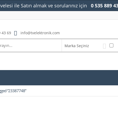
velesi ile Satın almak ve sorularınız için
0 535 889 4
 43 69
info@tvelektronik.com
Marka Seçiniz
agged “23387748”