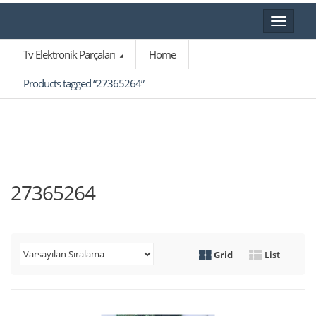
Toggle
navigat
Tv Elektronik Parçaları
Home
Products tagged “27365264”
27365264
Grid
List