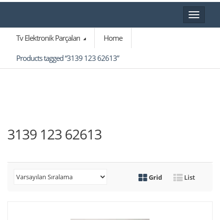
Toggle
navigat
Tv Elektronik Parçaları
Home
Products tagged “3139 123 62613”
3139 123 62613
Grid
List