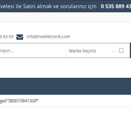
velesi ile Satın almak ve sorularınız için
0 535 889 4
9 43 69
info@tvelektronik.com
Marka Seçiniz
agged “3BS0158413GP”