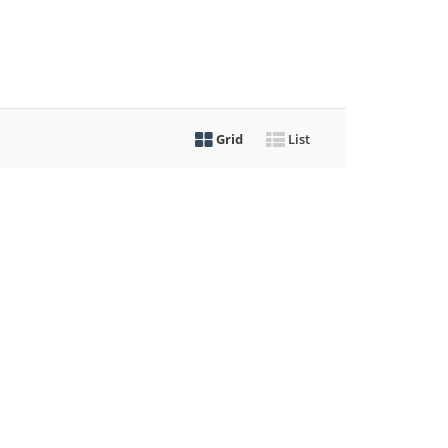
Grid
List