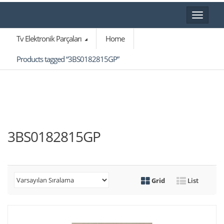
Toggle
navigat
Tv Elektronik Parçaları
Home
Products tagged “3BS0182815GP”
3BS0182815GP
Grid
List