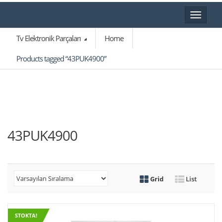
Toggle
navigat
Tv Elektronik Parçaları
Home
Products tagged “43PUK4900”
43PUK4900
Grid
List
STOKTA!