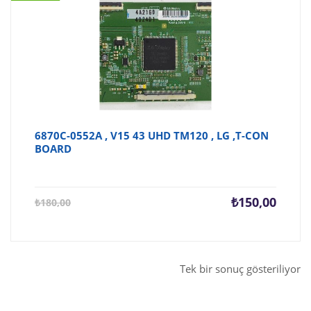
6870C-0552A , V15 43 UHD TM120 , LG ,T-CON
BOARD
Şu
Orijina
₺
150,00
₺
180,00
andaki
fiyat:
fiyat:
₺180,0
₺150,00.
Tek bir sonuç gösteriliyor