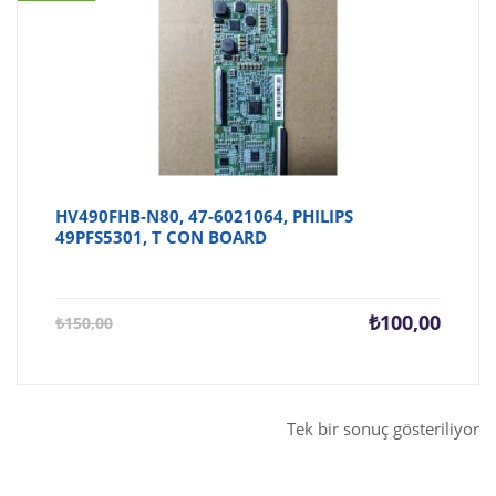
HV490FHB-N80, 47-6021064, PHILIPS
49PFS5301, T CON BOARD
Şu
Orijina
₺
100,00
₺
150,00
andaki
fiyat:
fiyat:
₺150,0
₺100,00.
Tek bir sonuç gösteriliyor