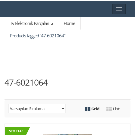
Toggle
navigat
Tv Elektronik Parçaları
Home
Products tagged “47-6021064”
47-6021064
Grid
List
STOKTA!