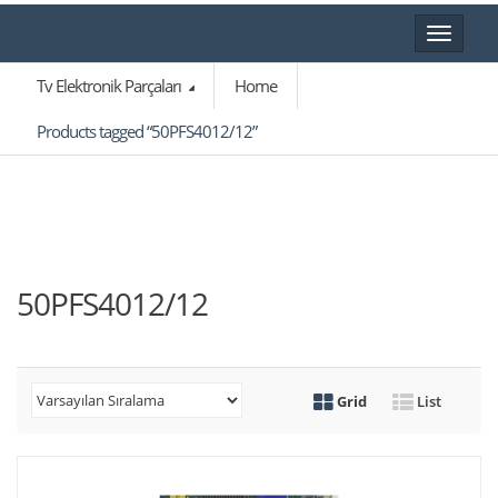
Toggle
navigat
Tv Elektronik Parçaları
Home
Products tagged “50PFS4012/12”
50PFS4012/12
Grid
List