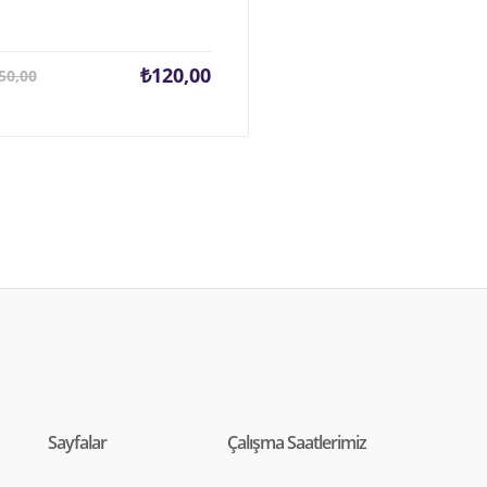
Şu
Orijinal
₺
120,00
50,00
andaki
fiyat:
fiyat:
₺150,00.
₺120,00.
Sayfalar
Çalışma Saatlerimiz