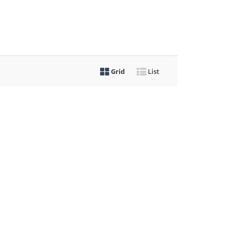
Grid
List