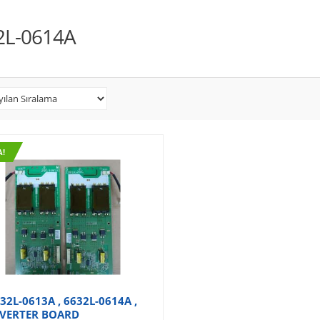
2L-0614A
A!
32L-0613A , 6632L-0614A ,
VERTER BOARD