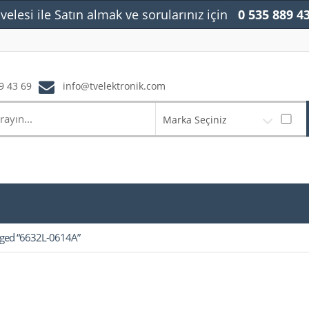
velesi ile Satın almak ve sorularınız için
0 535 889 4
9 43 69
info@tvelektronik.com
Marka Seçiniz
gged “6632L-0614A”