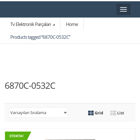
Toggle
navigat
Tv Elektronik Parçaları
Home
Products tagged “6870C-0532C”
6870C-0532C
Grid
List
STOKTA!