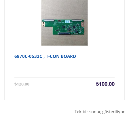
6870C-0532C , T-CON BOARD
Şu
Orijina
₺
100,00
₺
120,00
andaki
fiyat:
fiyat:
₺120,0
₺100,00.
Tek bir sonuç gösteriliyor