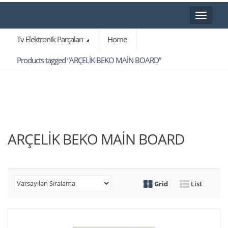
Toggle
navigat
Tv Elektronik Parçaları
Home
Products tagged “ARÇELİK BEKO MAİN BOARD”
ARÇELİK BEKO MAİN BOARD
Grid
List