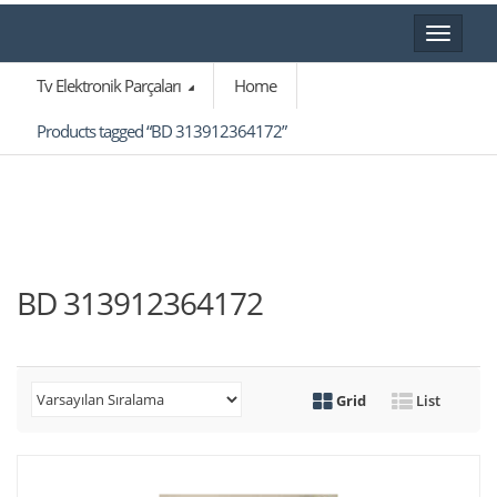
Toggle
navigat
Tv Elektronik Parçaları
Home
Products tagged “BD 313912364172”
BD 313912364172
Grid
List