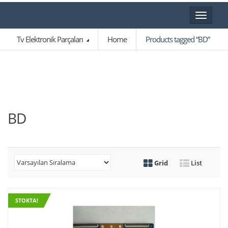
Toggle
navigat
Tv Elektronik Parçaları
Home
Products tagged “BD”
BD
Grid
List
STOKTA!