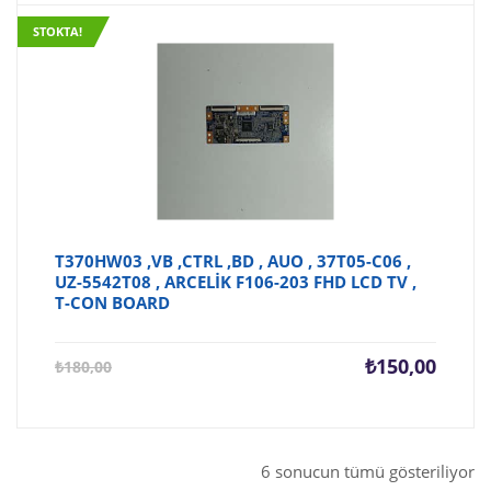
₺150,00.
STOKTA!
T370HW03 ,VB ,CTRL ,BD , AUO , 37T05-C06 ,
UZ-5542T08 , ARCELİK F106-203 FHD LCD TV ,
T-CON BOARD
Şu
Orijina
₺
150,00
₺
180,00
andaki
fiyat:
fiyat:
₺180,0
₺150,00.
6 sonucun tümü gösteriliyor