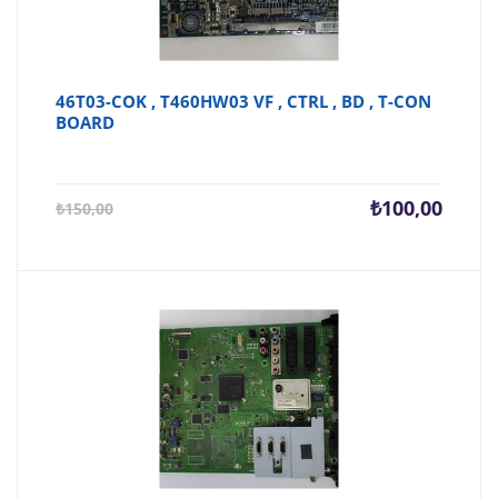
46T03-COK , T460HW03 VF , CTRL , BD , T-CON
BOARD
Şu
Orijina
₺
100,00
₺
150,00
andaki
fiyat:
fiyat:
₺150,0
₺100,00.