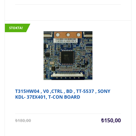
STOKTA!
T315HW04 , V0 ,CTRL , BD , TT-5537 , SONY
KDL- 37EX401, T-CON BOARD
Şu
Orijina
₺
150,00
₺
180,00
andaki
fiyat:
fiyat:
₺180,0