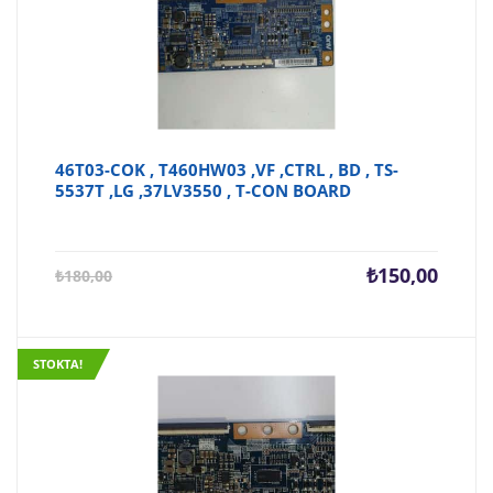
46T03-COK , T460HW03 ,VF ,CTRL , BD , TS-
5537T ,LG ,37LV3550 , T-CON BOARD
Şu
Orijina
₺
150,00
₺
180,00
andaki
fiyat:
fiyat:
₺180,0
₺150,00.
STOKTA!