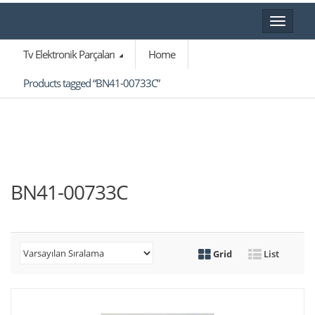
Toggle
navigat
Tv Elektronik Parçaları
Home
Products tagged “BN41-00733C”
BN41-00733C
Grid
List