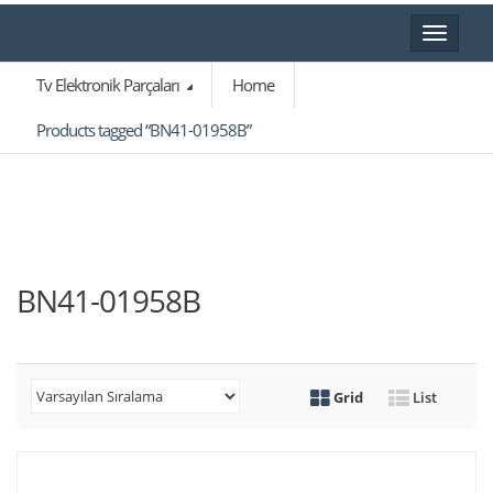
Toggle
navigat
Tv Elektronik Parçaları
Home
Products tagged “BN41-01958B”
BN41-01958B
Grid
List