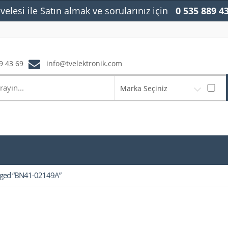
velesi ile Satın almak ve sorularınız için
0 535 889 4
9 43 69
info@tvelektronik.com
Marka Seçiniz
gged “BN41-02149A”