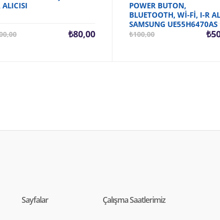
R ALICISI
POWER BUTON,
BLUETOOTH, Wİ-Fİ, I-R AL
SAMSUNG UE55H6470AS
Şu
Orijinal
Şu
₺
80,00
₺
5
00,00
₺
100,00
andaki
fiyat:
and
fiyat:
₺100,00.
fiya
₺80,00.
₺50
Sayfalar
Çalışma Saatlerimiz