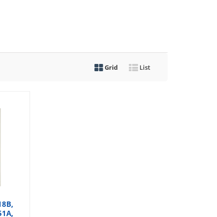
Grid
List
18B,
51A,