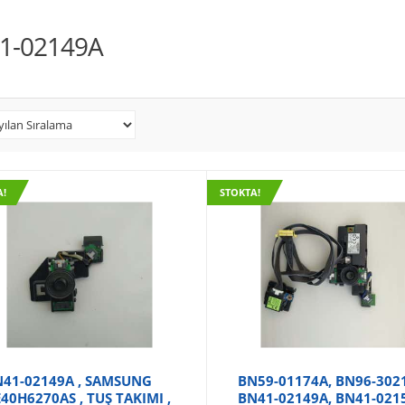
1-02149A
A!
STOKTA!
41-02149A , SAMSUNG
BN59-01174A, BN96-302
40H6270AS , TUŞ TAKIMI ,
BN41-02149A, BN41-021