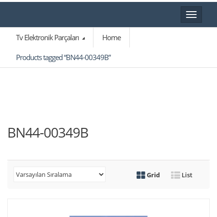
Toggle
navigat
Tv Elektronik Parçaları
Home
Products tagged “BN44-00349B”
BN44-00349B
Grid
List