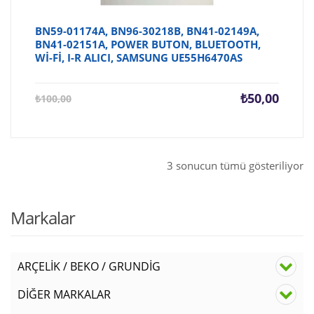
BN59-01174A, BN96-30218B, BN41-02149A,
BN41-02151A, POWER BUTON, BLUETOOTH,
Wİ-Fİ, I-R ALICI, SAMSUNG UE55H6470AS
Şu
Orijina
₺
50,00
₺
100,00
andaki
fiyat:
fiyat:
₺100,0
₺50,00.
3 sonucun tümü gösteriliyor
Markalar
ARÇELİK / BEKO / GRUNDİG
DİĞER MARKALAR