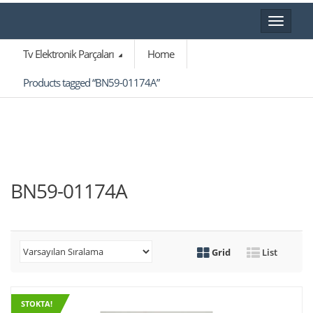
Toggle
navigat
Tv Elektronik Parçaları
Home
Products tagged “BN59-01174A”
BN59-01174A
Grid
List
STOKTA!