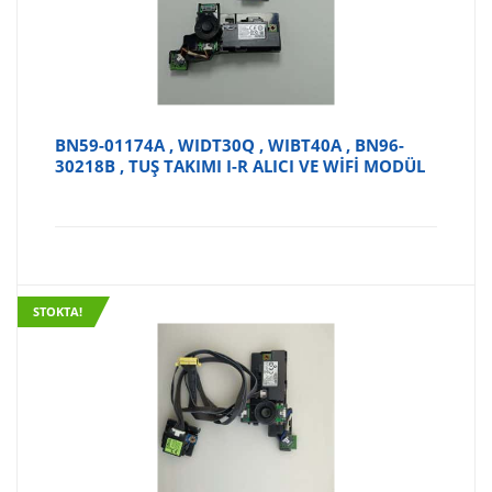
BN59-01174A , WIDT30Q , WIBT40A , BN96-
30218B , TUŞ TAKIMI I-R ALICI VE WİFİ MODÜL
STOKTA!