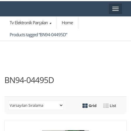
Toggle
navigat
Tv Elektronik Parçaları
Home
Products tagged “BN94-04495D”
BN94-04495D
Grid
List