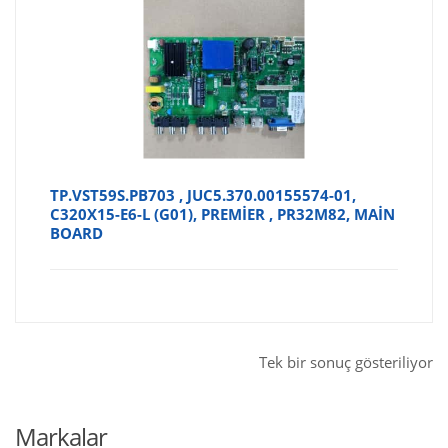
TP.VST59S.PB703 , JUC5.370.00155574-01,
C320X15-E6-L (G01), PREMİER , PR32M82, MAİN
BOARD
Tek bir sonuç gösteriliyor
Markalar