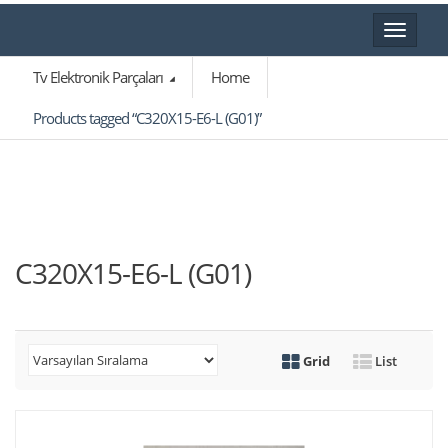
Toggle
navigat
Tv Elektronik Parçaları
Home
Products tagged “C320X15-E6-L (G01)”
C320X15-E6-L (G01)
Grid
List