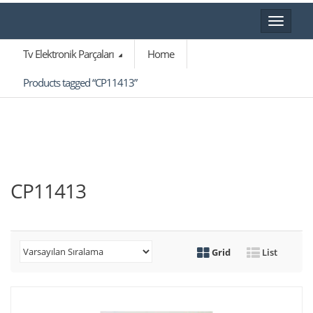
Toggle
navigat
Tv Elektronik Parçaları
Home
Products tagged “CP11413”
CP11413
Grid
List