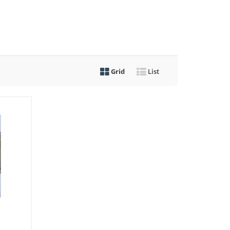
Grid
List