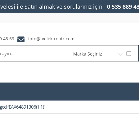
velesi ile Satın almak ve sorularınız için
0 535 889 4
9 43 69
info@tvelektronik.com
Marka Seçiniz
gged “EAX64891306(1.1)”