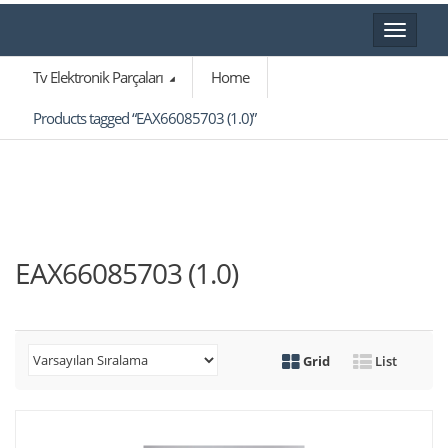
Toggle
navigat
Tv Elektronik Parçaları
Home
Products tagged “EAX66085703 (1.0)”
EAX66085703 (1.0)
Grid
List