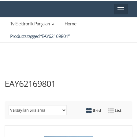
Toggle
navigat
Tv Elektronik Parçaları
Home
Products tagged “EAY62169801”
EAY62169801
Grid
List