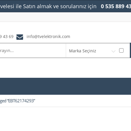
velesi ile Satın almak ve sorularınız için
0 535 889 4
9 43 69
info@tvelektronik.com
Marka Seçiniz
gged “EBT62174293”