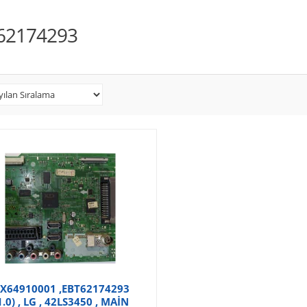
62174293
X64910001 ,EBT62174293
(1.0) , LG , 42LS3450 , MAİN