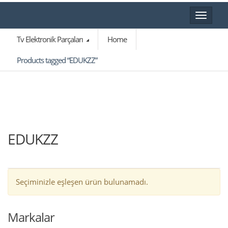
Toggle
navigat
Tv Elektronik Parçaları
Home
Products tagged “EDUKZZ”
EDUKZZ
Seçiminizle eşleşen ürün bulunamadı.
Markalar