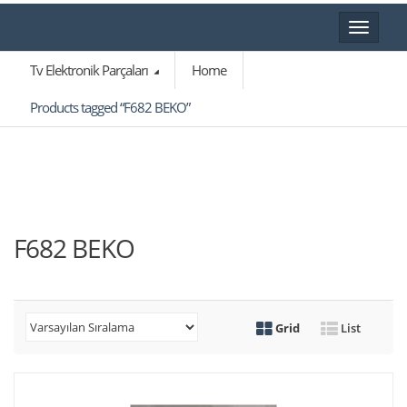
Toggle
navigat
Tv Elektronik Parçaları
Home
Products tagged “F682 BEKO”
F682 BEKO
Grid
List