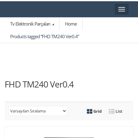
Toggle
navigat
Tv Elektronik Parçaları
Home
Products tagged “FHD TM240 Ver0.4”
FHD TM240 Ver0.4
Grid
List