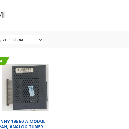
I
A!
UNNY 19550 A-MODÜL
YAH, ANALOG TUNER