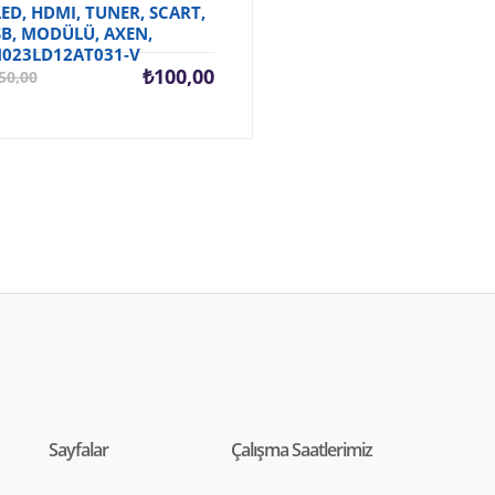
ED, HDMI, TUNER, SCART,
B, MODÜLÜ, AXEN,
023LD12AT031-V
Şu
Orijinal
₺
100,00
50,00
andaki
fiyat:
fiyat:
₺150,00.
₺100,00.
Sayfalar
Çalışma Saatlerimiz