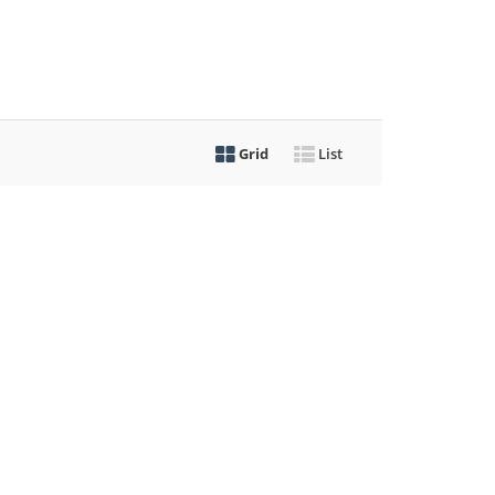
Grid
List