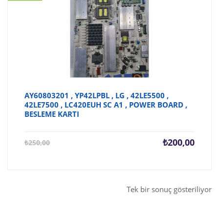
AY60803201 , YP42LPBL , LG , 42LE5500 ,
42LE7500 , LC420EUH SC A1 , POWER BOARD ,
BESLEME KARTI
Şu
Orijina
₺
200,00
₺
250,00
andaki
fiyat:
fiyat:
₺250,0
₺200,00.
Tek bir sonuç gösteriliyor