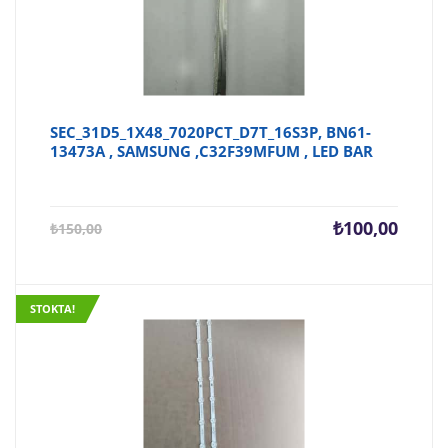
SEC_31D5_1X48_7020PCT_D7T_16S3P, BN61-
13473A , SAMSUNG ,C32F39MFUM , LED BAR
Şu
Orijina
₺
100,00
₺
150,00
andaki
fiyat:
fiyat:
₺150,0
₺100,00.
STOKTA!