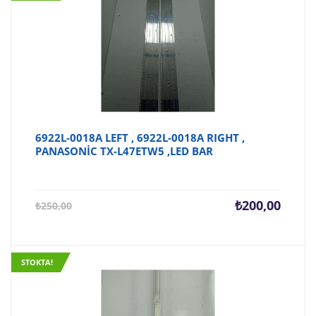
6922L-0018A LEFT , 6922L-0018A RIGHT ,
PANASONİC TX-L47ETW5 ,LED BAR
Şu
Orijina
₺
200,00
₺
250,00
andaki
fiyat:
fiyat:
₺250,0
₺200,00.
STOKTA!