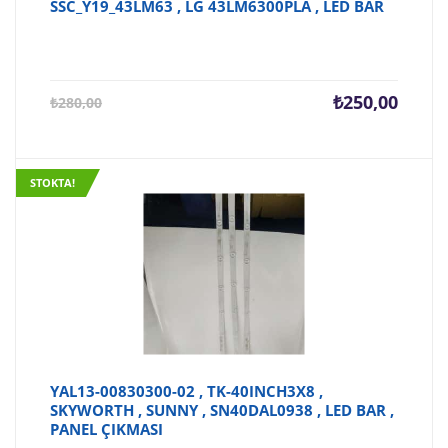
SSC_Y19_43LM63 , LG 43LM6300PLA , LED BAR
Şu
Orijina
₺
250,00
₺
280,00
andaki
fiyat:
fiyat:
₺280,0
₺250,00.
STOKTA!
YAL13-00830300-02 , TK-40INCH3X8 ,
SKYWORTH , SUNNY , SN40DAL0938 , LED BAR ,
PANEL ÇIKMASI