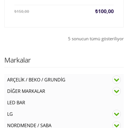
Şu
Orijina
₺
100,00
₺
150,00
andaki
fiyat:
fiyat:
₺150,0
₺100,00.
5 sonucun tümü gösteriliyor
Markalar
ARÇELİK / BEKO / GRUNDİG
DİĞER MARKALAR
LED BAR
LG
NORDMENDE / SABA