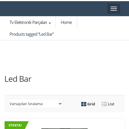
Toggle
navigat
Tv Elektronik Parçaları
Home
Products tagged “Led Bar”
Led Bar
Grid
List
STOKTA!