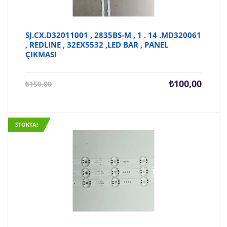
SJ.CX.D32011001 , 2835BS-M , 1 . 14 .MD320061
, REDLINE , 32EX5532 ,LED BAR , PANEL
ÇIKMASI
Şu
Orijina
₺
100,00
₺
150,00
andaki
fiyat:
fiyat:
₺150,0
₺100,00.
STOKTA!