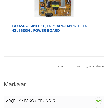
EAX65628601(1.3) , LGP3942I-14PL1-IT , LG
42LB580N , POWER BOARD
2 sonucun tümü gösteriliyor
Markalar
ARÇELİK / BEKO / GRUNDİG