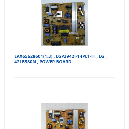
EAX65628601(1.3) , LGP3942I-14PL1-IT , LG ,
42LB580N , POWER BOARD