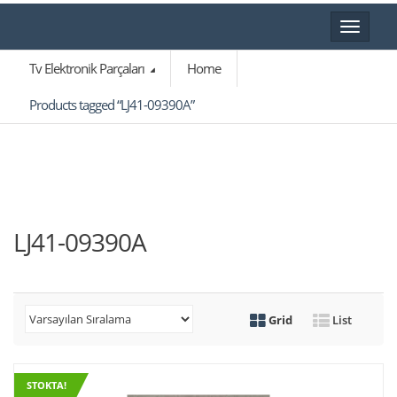
Toggle
navigat
Tv Elektronik Parçaları
Home
Products tagged “LJ41-09390A”
LJ41-09390A
Grid
List
STOKTA!