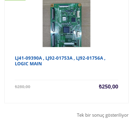
LJ41-09390A , LJ92-01753A , LJ92-01756A ,
LOGIC MAIN
Şu
Orijina
₺
250,00
₺
280,00
andaki
fiyat:
fiyat:
₺280,0
₺250,00.
Tek bir sonuç gösteriliyor