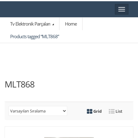
Toggle
navigat
Tv Elektronik Parçaları
Home
Products tagged “MLT868”
MLT868
Grid
List