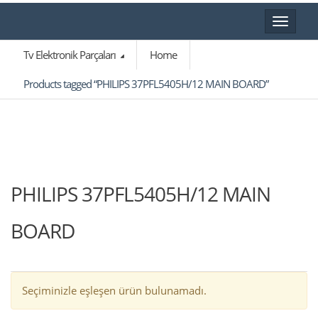
Toggle
navigat
Tv Elektronik Parçaları
Home
Products tagged “PHILIPS 37PFL5405H/12 MAIN BOARD”
PHILIPS 37PFL5405H/12 MAIN
BOARD
Seçiminizle eşleşen ürün bulunamadı.