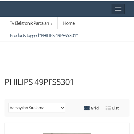
Toggle
navigat
Tv Elektronik Parçaları
Home
Products tagged “PHILIPS 49PFS5301”
PHILIPS 49PFS5301
Grid
List