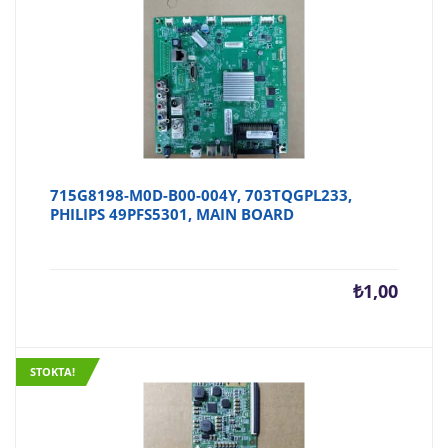
715G8198-M0D-B00-004Y, 703TQGPL233,
PHILIPS 49PFS5301, MAIN BOARD
₺
1,00
STOKTA!