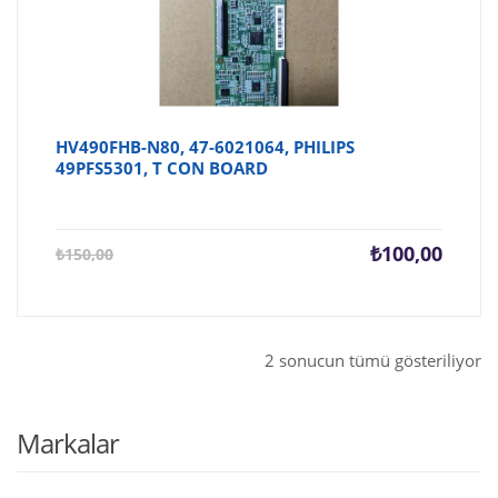
HV490FHB-N80, 47-6021064, PHILIPS
49PFS5301, T CON BOARD
Şu
Orijina
₺
100,00
₺
150,00
andaki
fiyat:
fiyat:
₺150,0
₺100,00.
2 sonucun tümü gösteriliyor
Markalar