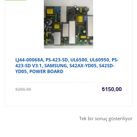
LJ44-00068A, PS-423-SD, UL6500, UL60950, PS-
423-SD V3.1, SAMSUNG, S42AX-YD05, S42SD-
YD05, POWER BOARD
Şu
Orijina
₺
150,00
₺
200,00
andaki
fiyat:
fiyat:
₺200,0
₺150,00.
Tek bir sonuç gösteriliyor