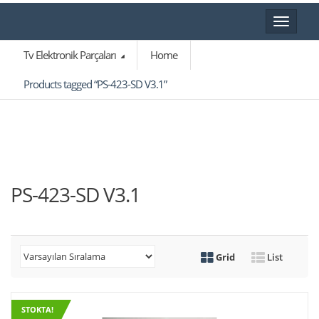
Toggle
navigat
Tv Elektronik Parçaları
Home
Products tagged “PS-423-SD V3.1”
PS-423-SD V3.1
Grid
List
STOKTA!