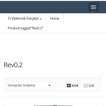
Toggle
navigat
Tv Elektronik Parçaları
Home
Products tagged “Rev0.2”
Rev0.2
Grid
List