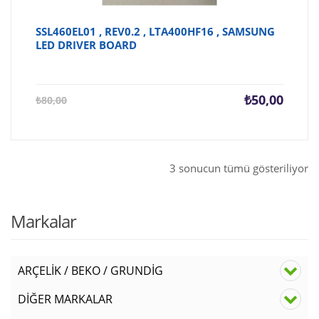
SSL460EL01 , REV0.2 , LTA400HF16 , SAMSUNG
LED DRIVER BOARD
Şu
Orijina
₺
50,00
₺
80,00
andaki
fiyat:
fiyat:
₺80,00
₺50,00.
3 sonucun tümü gösteriliyor
Markalar
ARÇELİK / BEKO / GRUNDİG
DİĞER MARKALAR